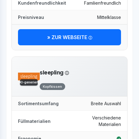
Kundenfreundlichkeit
Familienfreundlich
Preisniveau
Mittelklasse
» ZUR WEBSEITE
sleepling
KI-generiert
Kopfkissen
Sortimentsumfang
Breite Auswahl
Verschiedene
Füllmaterialien
Materialien
Ergonomie