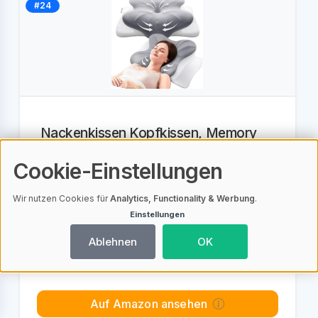
#24
Nackenkissen Kopfkissen, Memory
Foam Kissen, Nackenstützkissen,
Ergonomisches Kopfkissen, Pillow Kis
Cookie-Einstellungen
Wir nutzen Cookies für
Analytics, Functionality & Werbung
.
Einstellungen
4,5 (125 Bewertungen)
Ablehnen
OK
59,99
EUR
Auf Amazon ansehen